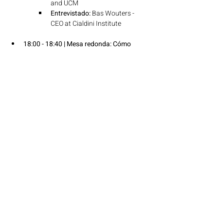
and UCM
Entrevistado:
 Bas Wouters - 
CEO at Cialdini Institute
18:00 - 18:40 | Mesa redonda: Cómo 
integrar la IA con principios éticos y 
valores culturales para generar un 
impacto positivo 
Sinopsis: 
Expertos debatirán sobre el 
papel de la tecnología en visibilizar y 
atender las necesidades de 
comunidades vulnerables y en la 
importancia de que los valores 
culturales integren la ética en el uso de 
una IA responsable. Una invitación a 
reflexionar sobre el uso responsable de 
las nuevas tecnologías para construir 
sociedades más inclusivas.
          Moderador: 
 Sergio Rodriguez: 
Vicerrector de la Universidad Abat Oliba CEU 
de Barcelona
Virginia Carcedo- Secretaria 