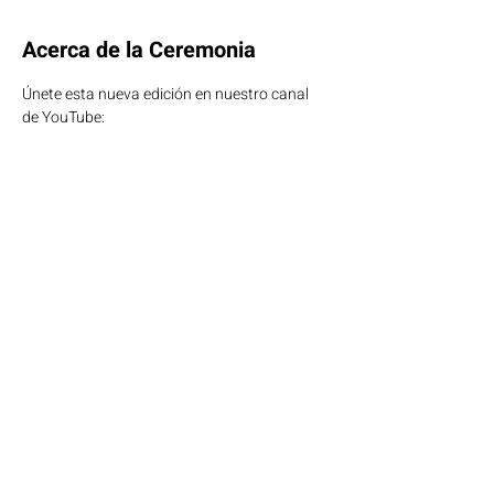
Acerca de la Ceremonia
Únete esta nueva edición en nuestro canal 
de YouTube: 
https://www.youtube.com/@OdiseIA
Compartir
© 2025 por OdiseIA
Aviso Legal
Política de Privacidad