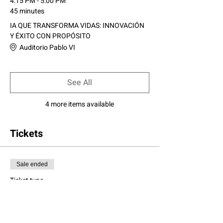
4:15 PM - 5:00 PM
45 minutes
IA QUE TRANSFORMA VIDAS: INNOVACIÓN
Y ÉXITO CON PROPÓSITO
Auditorio Pablo VI
See All
4 more items available
Tickets
Sale ended
Ticket type
Entrada General
More info