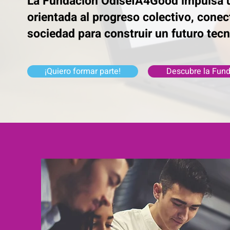
La Fundación OdiseIA4Good impulsa una
orientada al progreso colectivo, cone
sociedad para construir un futuro te
¡Quiero formar parte!
Descubre la Fun