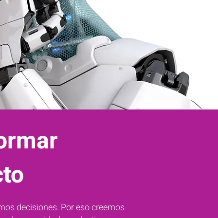
formar
cto
os decisiones. Por eso creemos