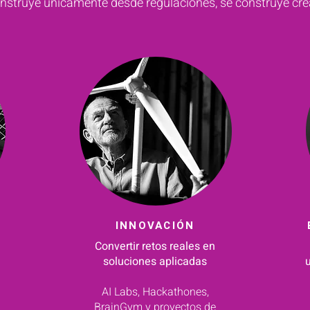
onstruye
únicamente desde regulaciones, se construye cr
INNOVACIÓN
Convertir retos reales en
a
soluciones aplicadas
AI Labs, Hackathones,
BrainGym y proyectos de