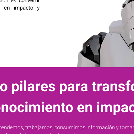
isión es
convertir
ón en impacto y
o pilares para trans
nocimiento en impa
prendemos, trabajamos, consumimos información y tomam