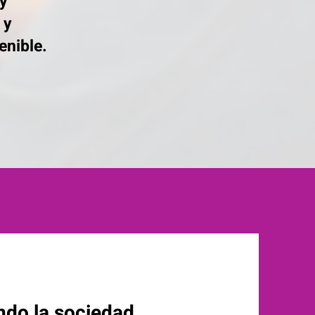
 y
 y
enible.
ndo la sociedad.